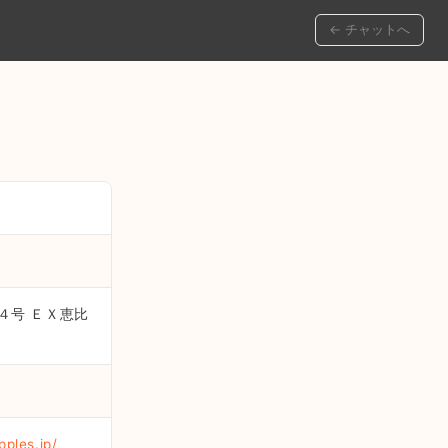
← チャットへ
番４号 ＥＸ恵比
pples.jp/