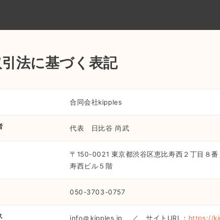
取引法に基づく表記
合同会社kipples
者
代表 日比谷 尚武
〒150-0021 東京都渋谷区恵比寿西２丁目８
寿西ビル５階
050-3703-0757
ス
info
kipples.jp ／ サイトURL：
https://ki